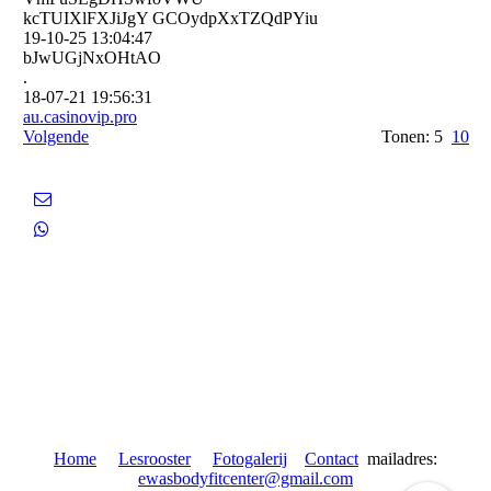
kcTUIXlFXJiJgY GCOydpXxTZQdPYiu
19-10-25
13:04:47
bJwUGjNxOHtAO
.
18-07-21
19:56:31
au.­casinovip.­pro
Volgende
Tonen: 5
10
Home
Lesrooster
Fotogalerij
Contact
mailadres:
ewasbodyfitcenter@gmail.com