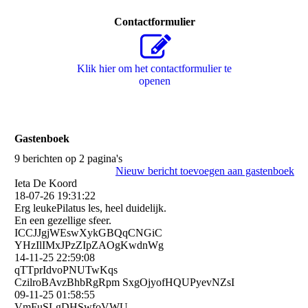
Contactformulier
Klik hier om het contactformulier te
openen
Gastenboek
9 berichten op 2 pagina's
Nieuw bericht toevoegen aan gastenboek
Ieta De Koord
18-07-26
19:31:22
Erg leukePilatus les, heel duidelijk.
En een gezellige sfeer.
ICCJJgjWEswXykGBQqCNGiC
YHzIlIMxJPzZIpZAOgKwdnWg
14-11-25
22:59:08
qTTprIdvoPNUTwKqs
CzilroBAvzBhbRgRpm SxgOjyofHQUPyevNZsI
09-11-25
01:58:55
VmFuSLgDHSwfoVWU